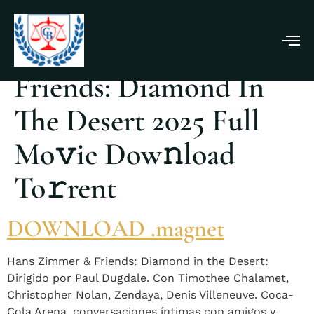
Hans Zimmer &
Friends: Diamond In
The Desert 2025 Full
Mo𝚟ie Dow𝚗load
To𝚛rent
DOWNLOAD .magnet
Hans Zimmer & Friends: Diamond in the Desert:
Dirigido por Paul Dugdale. Con Timothee Chalamet,
Christopher Nolan, Zendaya, Denis Villeneuve. Coca-
Cola Arena, conversaciones íntimas con amigos y