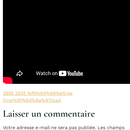
2025 2025 %f0%9d%99%b5ree
Dow%f0%9d%9a%97load
Laisser un commentaire
Votre adresse e-mail ne sera pas publiée.
Les champs