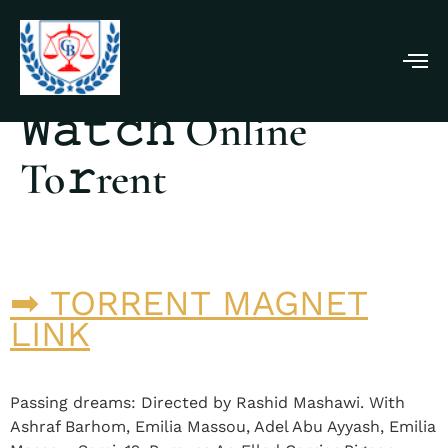
Passing Dreams 2025
𝚆𝚊𝚝𝚌𝚑 Online
To𝚛rent
➡ TORRENT MAGNET
LINK
Passing dreams: Directed by Rashid Mashawi. With
Ashraf Barhom, Emilia Massou, Adel Abu Ayyash, Emilia